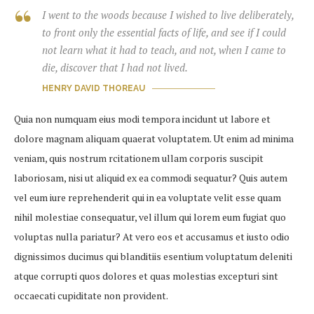
I went to the woods because I wished to live deliberately,
to front only the essential facts of life, and see if I could
not learn what it had to teach, and not, when I came to
die, discover that I had not lived.
HENRY DAVID THOREAU
Quia non numquam eius modi tempora incidunt ut labore et
dolore magnam aliquam quaerat voluptatem. Ut enim ad minima
veniam, quis nostrum rcitationem ullam corporis suscipit
laboriosam, nisi ut aliquid ex ea commodi sequatur? Quis autem
vel eum iure reprehenderit qui in ea voluptate velit esse quam
nihil molestiae consequatur, vel illum qui lorem eum fugiat quo
voluptas nulla pariatur? At vero eos et accusamus et iusto odio
dignissimos ducimus qui blanditiis esentium voluptatum deleniti
atque corrupti quos dolores et quas molestias excepturi sint
occaecati cupiditate non provident.